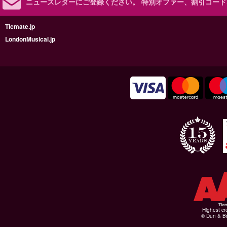
ニュースレターにご登録ください。
特別オファー、割引コード
Ticmate.jp
LondonMusical.jp
Highest cr
© Dun & Br