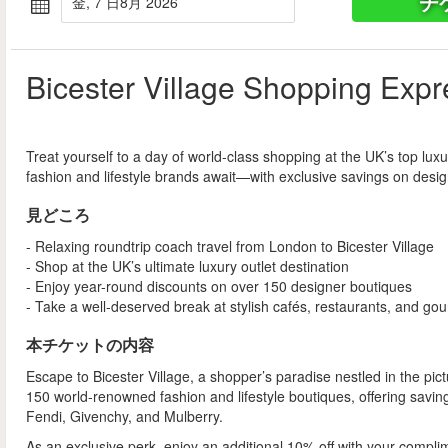
チ
金, 7 日8月 2026
Bicester Village Shopping Expr
Treat yourself to a day of world-class shopping at the UK’s top lux
fashion and lifestyle brands await—with exclusive savings on desig
見どころ
- Relaxing roundtrip coach travel from London to Bicester Village
- Shop at the UK’s ultimate luxury outlet destination
- Enjoy year-round discounts on over 150 designer boutiques
- Take a well-deserved break at stylish cafés, restaurants, and go
本チケットの内容
Escape to Bicester Village, a shopper’s paradise nestled in the pic
150 world-renowned fashion and lifestyle boutiques, offering sav
Fendi, Givenchy, and Mulberry.
As an exclusive perk, enjoy an additional 10% off with your compli