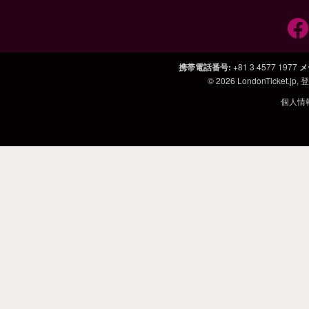
携帯電話番号
:
+81 3 4577 1977
メ
© 2026
LondonTicket.jp
,
個人情