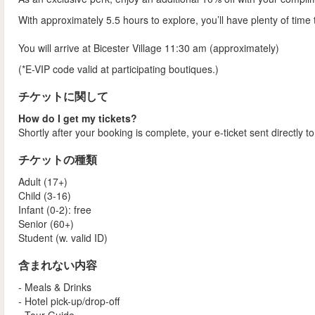
With approximately 5.5 hours to explore, you’ll have plenty of time
You will arrive at Bicester Village 11:30 am (approximately)
(*E-VIP code valid at participating boutiques.)
チケットに関して
How do I get my tickets?
Shortly after your booking is complete, your e-ticket sent directly 
チケットの種類
Adult (17+)
Child (3-16)
Infant (0-2): free
Senior (60+)
Student (w. valid ID)
含まれない内容
- Meals & Drinks
- Hotel pick-up/drop-off