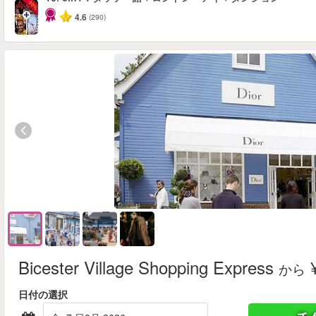
-30%
4.6
(290)
Bicester Village Shopping Express
¥
から
日付の選択