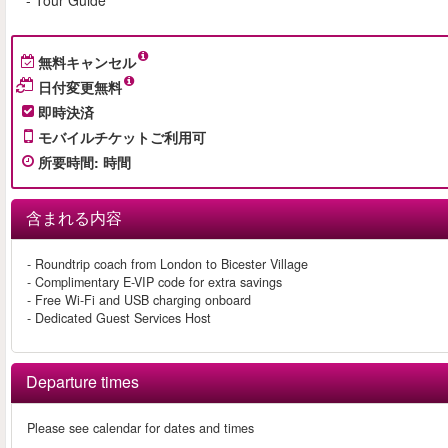
- Tour Guide
無料キャンセル
日付変更無料
即時決済
モバイルチケットご利用可
所要時間
:
時間
含まれる内容
- Roundtrip coach from London to Bicester Village
- Complimentary E-VIP code for extra savings
- Free Wi-Fi and USB charging onboard
- Dedicated Guest Services Host
Departure times
Please see calendar for dates and times