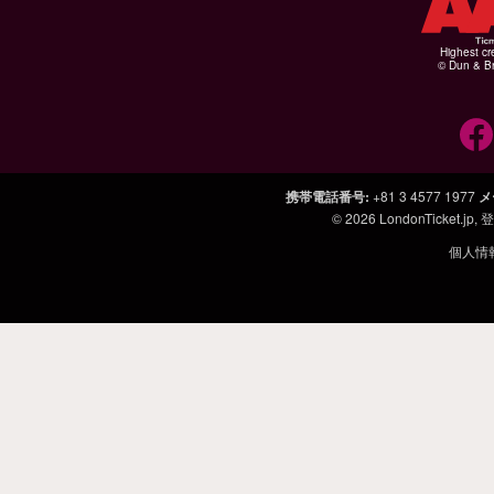
Highest cr
© Dun & Br
携帯電話番号
:
+81 3 4577 1977
メ
© 2026
LondonTicket.jp
,
個人情