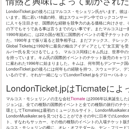
情熱と興味によって動かされ
LondonTicket.jpの後ろにはマルコス・モシェリン氏がいま
います。既に若い18歳の時、彼はスウェーデン中でロックコンサ
に人々を注目させ、国際的な経験を競争力のある価格に向けさせ、
の下でもそうである事は言うまでのない事です。またマルコスは一
1990年始めに、は22カ国が相互に国際的イベントの電子チケットの売買
た。1990年まで振り返ると競争相手は、まだファックス、テレッ
Global Ticketsは1992年に最良の輸出アイディアとして”女
ルバー氏を見つけるでしょう。 マルコス同様にキム氏は、世界中
を持っています。キム氏の国際的イベントのチケット販売のキャリアはGl
に雇われた1996年に始まりました。キムは、何年間もデンマーク
LondonTicket.jpの後ろには何年もの経験を持つ、スウェー
いるのです。それが一緒になってLondonTicket.jpをグロー
LondonTicket.jpはTicm
マルコス・モシェリンノの主な会社
Ticmate
は2006年以来誕生し
ジョンは、全ての種類の国際的イベントと全ての種類の旅行のチケ
環としてTicmatesは最初のミュージカルサイト、LondonMusik
LondonMusikaler.seを見つけることができその中に日本でのLondo
ト、すなわちサッカー、その他の種類のイベントの入場チケット販
ルコス・モシェリンの横に、オレ・オフテダール、ヤン・フリード