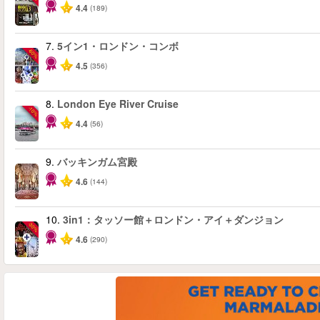
4.4
(189)
7.
5イン1・ロンドン・コンボ
-60%
4.5
(356)
8.
London Eye River Cruise
-10%
4.4
(56)
9.
バッキンガム宮殿
4.6
(144)
10.
3in1：タッソー館＋ロンドン・アイ＋ダンジョン
-30%
4.6
(290)