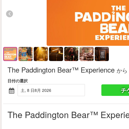
The Paddington Bear™ Experience
から
日付の選択
チ
土, 8 日8月 2026
The Paddington Bear™ Experi