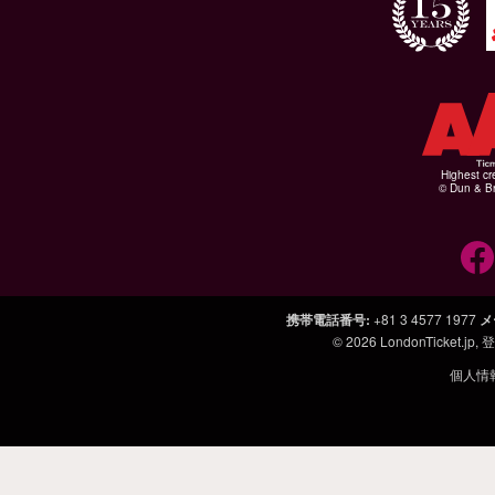
Highest cr
© Dun & Br
携帯電話番号
:
+81 3 4577 1977
メ
© 2026
LondonTicket.jp
,
個人情