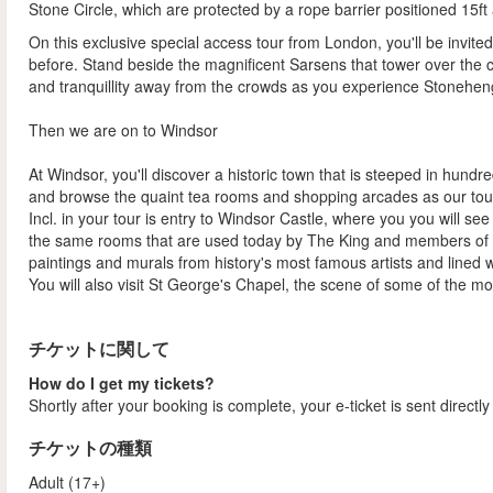
Stone Circle, which are protected by a rope barrier positioned 15ft
On this exclusive special access tour from London, you'll be invi
before. Stand beside the magnificent Sarsens that tower over the c
and tranquillity away from the crowds as you experience Stoneheng
Then we are on to Windsor
At Windsor, you'll discover a historic town that is steeped in hundr
and browse the quaint tea rooms and shopping arcades as our tour gu
Incl. in your tour is entry to Windsor Castle, where you you will see
the same rooms that are used today by The King and members of t
paintings and murals from history's most famous artists and lined wi
You will also visit St George's Chapel, the scene of some of the m
チケットに関して
How do I get my tickets?
Shortly after your booking is complete, your e-ticket is sent directl
チケットの種類
Adult (17+)