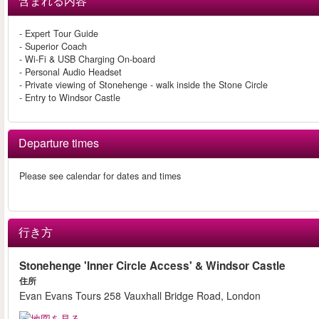
含まれる内容
- Expert Tour Guide
- Superior Coach
- Wi-Fi & USB Charging On-board
- Personal Audio Headset
- Private viewing of Stonehenge - walk inside the Stone Circle
- Entry to Windsor Castle
Departure times
Please see calendar for dates and times
行き方
Stonehenge 'Inner Circle Access' & Windsor Castle
住所
Evan Evans Tours 258 Vauxhall Bridge Road, London