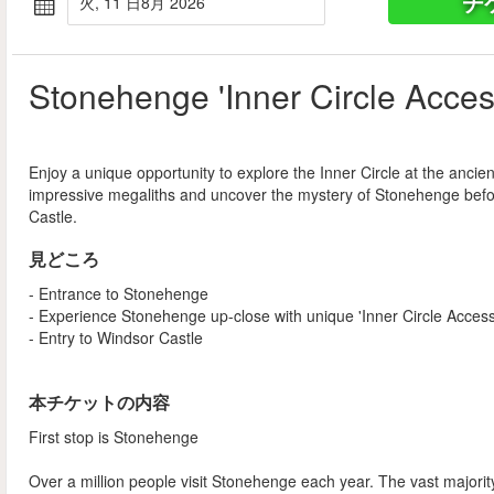
チ
火, 11 日8月 2026
Stonehenge 'Inner Circle Acces
Enjoy a unique opportunity to explore the Inner Circle at the anci
impressive megaliths and uncover the mystery of Stonehenge before
Castle.
見どころ
- Entrance to Stonehenge
- Experience Stonehenge up-close with unique 'Inner Circle Access
- Entry to Windsor Castle
本チケットの内容
First stop is Stonehenge
Over a million people visit Stonehenge each year. The vast majority 