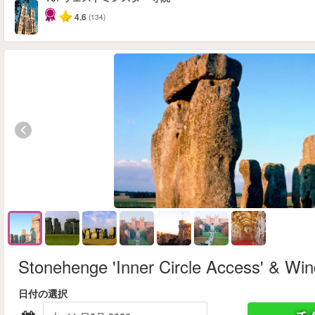
4.6
(134)
Stonehenge 'Inner Circle Access' & Win
日付の選択