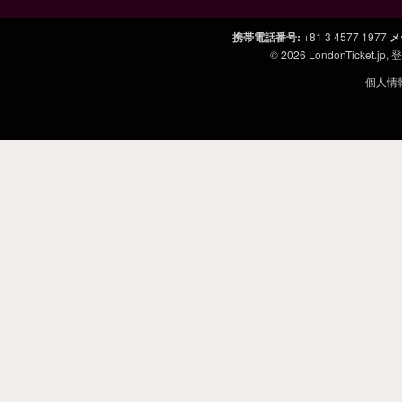
携帯電話番号
:
+81 3 4577 1977
メ
© 2026
LondonTicket.jp
,
個人情