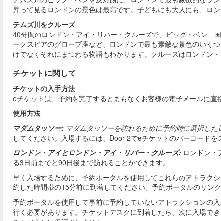
昇って見るロンドンの景色は最高です。子どもにも大人にも、ロン
テムズ川をクルーズ
40分間のロンドン・アイ・リバー・クルーズで、ビッグ・ベン、
ークスピアのグローブ座など、ロンドンで最も素敵な景色のいくつ
けでなくそれにまつわる物語もわかります。クルーズはロンドン・
チケットに関して
チケットの入手方法
eチケットは、予約を完了するとまもなくお客様の電子メールに直
使用方法
マダムタッソー:
マダムタッソーを訪れるために予約時に選択した
してください。入場するには、Door 2でeチケットのバーコード
ロンドン・アイとロンドン・アイ・リバー・クルーズ:
ロンドン・
る3日前までと90日後まで訪れることができます。
早く入場するために、予約ポータルを使用してこれらのアトラクシ
約した時間帯の15分前に到着してください。予約ポータルのリン
予約ポータルを使用して事前に予約していないアトラクションの入
行く必要があります。チケットデスクに到着したら、次に入場でき