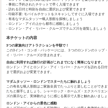
- 事前に予約されたチケットで早く入場できます
- 訪れる日付と時刻を自由に選択および変更できます
- 印刷不要: モバイルチケットをスキャンしてすぐに入場できます
- 有名なマダムタッソー蝋人形館を探検しましょう
- ロンドン・アイの上から都市に感動しましょう
- ロンドン・アイ・リバー・クルーズでテムズ川を遊覧しましょう
本チケットの内容
3つの家族向けアトラクションを半額で！
この3イン1・コンボ・パッケージには、３つのロンドンのトップ・
イ・リバー・クルーズが含まれます。
自由に利用すれば旅行の計画がこれまでになく簡単になります。
ロンドン・アイとロンドン・アイ・リバー・クルーズを訪れる日付
まで選択および変更できます。
マダムタッソー・ロンドンでスターたちに触れましょう
この有名な蝋人形館はご家族全員でたっぷりと楽しむことができま
たちと握手しましょう。シャーロック・ホームズ・エクスペリエン
ズの展示など、実体験のように感じる展示で人形と触れあいまし
ロンドン・アイからの景色に感動
テムズ川のビッグ・ベンを反対側に、ロンドンで最も象徴的なラン