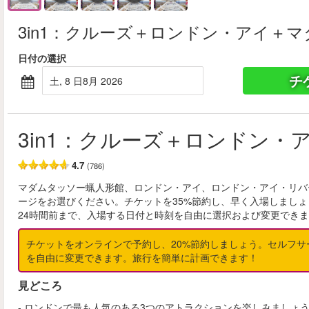
3in1：クルーズ＋ロンドン・アイ＋
日付の選択
チ
土, 8 日8月 2026
3in1：クルーズ＋ロンドン
4.7
(786)
マダムタッソー蝋人形館、ロンドン・アイ、ロンドン・アイ・リバ
ージをお選びください。チケットを35%節約し、早く入場しまし
24時間前まで、入場する日付と時刻を自由に選択および変更でき
チケットをオンラインで予約し、20%節約しましょう。セルフサ
を自由に変更できます。旅行を簡単に計画できます！
見どころ
- ロンドンで最も人気のある3つのアトラクションを楽しみましょ