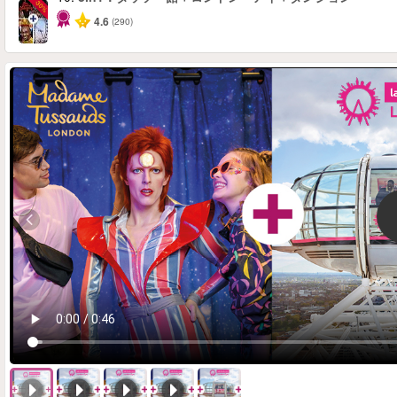
-30%
4.6
(290)