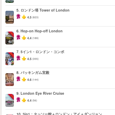
5.
ロンドン塔 Tower of London
4.5
(823)
6.
Hop-on Hop-off London
-40%
4.4
(189)
7.
5イン1・ロンドン・コンボ
-60%
4.5
(355)
8.
バッキンガム宮殿
4.6
(144)
9.
London Eye River Cruise
-10%
4.4
(56)
10.
3in1：タッソー館＋ロンドン・アイ＋ダンジョン